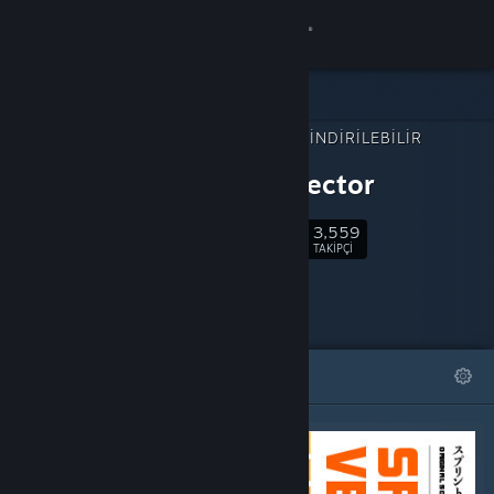
Giriş yap
Mağaza
ŞUNUN İÇIN İNDIRILEBILIR
Topluluk
İÇERIK:
Sprint Vector
Hakkında
3,559
Takip Et
TAKIPÇI
Destek
Dili değiştir
ÖNE ÇIKAN
LISTELER
Steam mobil uygulamasını yükle
Masaüstü internet sitesini görüntüle