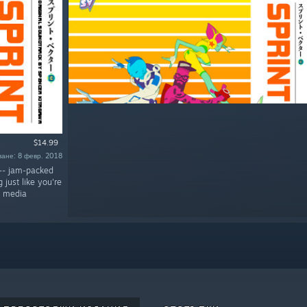
$14.99
ване: 8 февр. 2018
 -- jam-packed
just like you're
l media