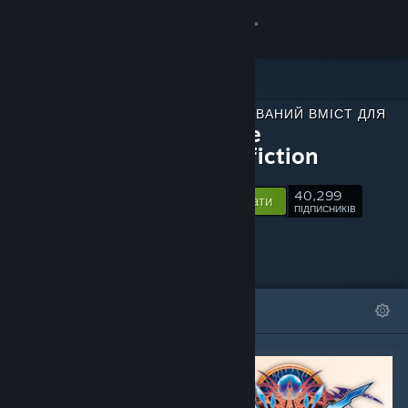
Увійти
Крамниця
ЗАВАНТАЖУВАНИЙ ВМІСТ ДЛЯ
Спільнота
BlazBlue
Centralfiction
Інформація
40,299
Відстежувати
ПІДПИСНИКІВ
Підтримка
Змінити мову
ВІДІБРАНЕ
СПИСКИ
Завантажити мобільний застосунок Steam
Переглянути повну версію