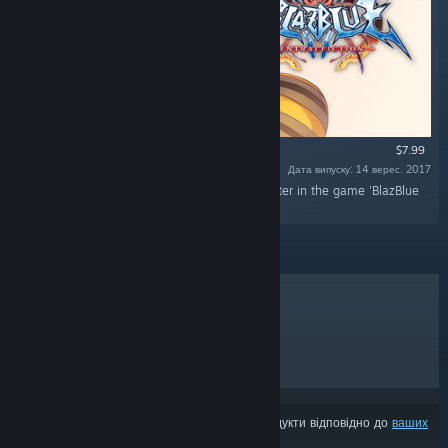
$7.99
Дата випуску: 14 верес. 2017
«This DLC will add 'Jubei' as a playable character in the game 'BlazBlue
Centralfiction'.»
ХІТИ ПРОДАЖУ
НОВИНКИ
МАЙБУТНІ РЕЛІЗИ
ЗНИЖКИ
З результатів може бути вилучено деякі продукти відповідно до
ваших
уподобань вмісту чи мови