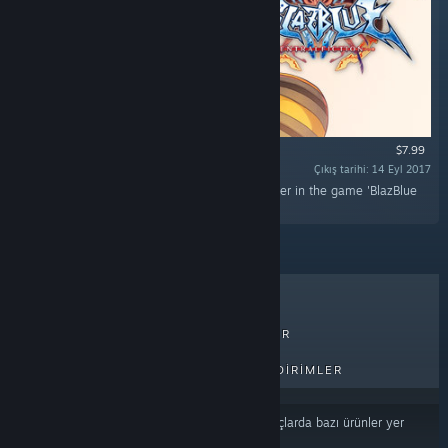
$7.99
Çıkış tarihi: 14 Eyl 2017
“This DLC will add 'Jubei' as a playable character in the game 'BlazBlue
Centralfiction'.”
ÇOK SATANLAR
YENI ÇIKANLAR
PEK YAKINDA ÇIKACAKLAR
İNDIRIMLER
İçerik veya dil tercihlerinize
dayalı olarak sonuçlarda bazı ürünler yer
almayabilir