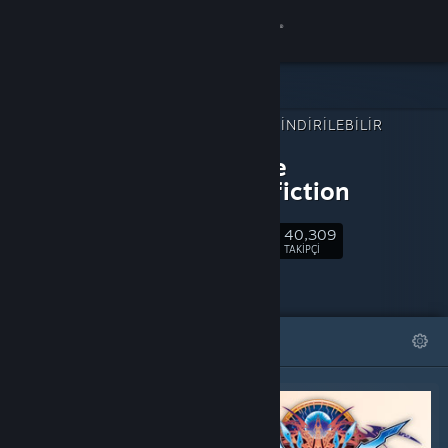
Giriş yap
Mağaza
ŞUNUN İÇIN İNDIRILEBILIR
Topluluk
İÇERIK:
BlazBlue
Centralfiction
Hakkında
40,309
Takip Et
Destek
TAKIPÇI
Dili değiştir
ÖNE ÇIKAN
LISTELER
Steam mobil uygulamasını yükle
Masaüstü internet sitesini görüntüle