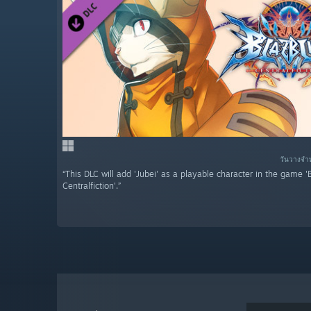
วันวางจำ
“This DLC will add 'Jubei' as a playable character in the game '
Centralfiction'.”