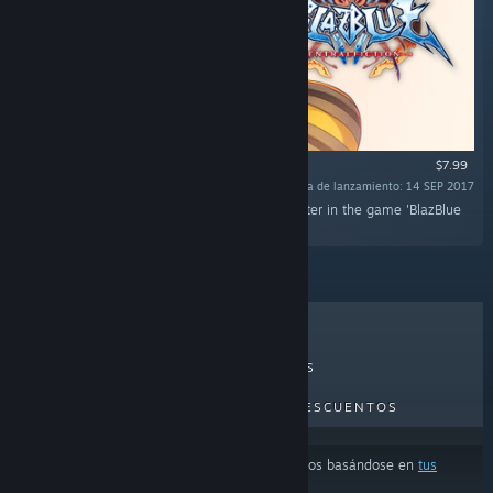
$7.99
Fecha de lanzamiento: 14 SEP 2017
«This DLC will add 'Jubei' as a playable character in the game 'BlazBlue
Centralfiction'.»
LO MÁS VENDIDO
NOVEDADES
PRÓXIMOS LANZAMIENTOS
DESCUENTOS
Los resultados pueden excluir algunos productos basándose en
tus
preferencias de idioma o contenido