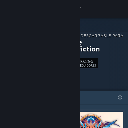
Iniciar sesión
Tienda
CONTENIDO DESCARGABLE PARA
Comunidad
BlazBlue
Centralfiction
Acerca de
40,296
Seguir
SEGUIDORES
Soporte
Cambiar idioma
DESTACADOS
LISTAS
Descargar Steam Mobile
Ver versión clásica