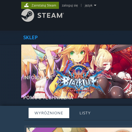
Zainstaluj Steam
zaloguj się
|
język
SKLEP
SPOŁECZNOŚĆ
INFORMACJE
POMOC TECHNICZNA
WYRÓŻNIONE
LISTY