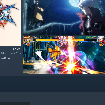
$7.99
: 14 września 2017
BlazBlue