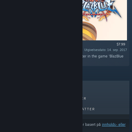
$7.99
Utgivelsesdato: 14. sep. 2017
«This DLC will add 'Jubei' as a playable character in the game 'BlazBlue
Centralfiction'.»
BESTSELGERE
NYE UTGIVELSER
KOMMENDE UTGIVELSER
RABATTER
Resultatene utelukker muligens visse produkter basert på
innholds- eller
språkinnstillingene dine