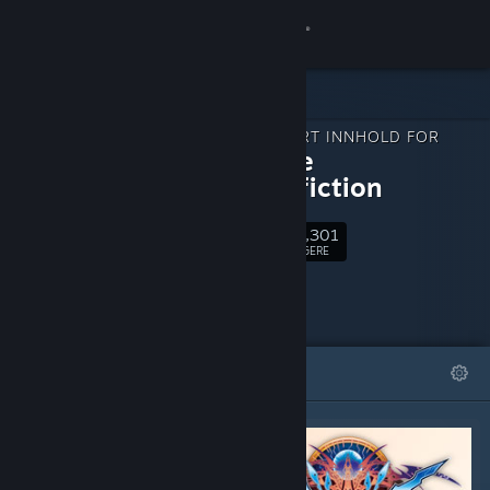
Logg inn
Butikk
NEDLASTBART INNHOLD FOR
Samfunn
BlazBlue
Centralfiction
Om
40,301
Følg
FØLGERE
Kundestøtte
Bytt språk
FREMHEVET
LISTER
Skaff deg Steam-appen på mobil
Vis skrivebordsversjon