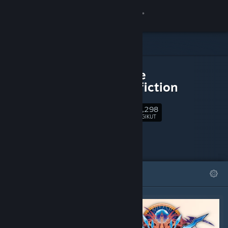
Login
Toko
DLC UNTUK
Komunitas
BlazBlue
Centralfiction
Tentang
40,298
Ikuti
PENGIKUT
Bantuan
Ubah bahasa
DIFITURKAN
DAFTAR
Dapatkan Aplikasi Seluler Steam
Lihat situs web desktop