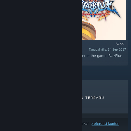
$7.99
Tanggal rilis: 14 Sep 2017
"This DLC will add 'Jubei' as a playable character in the game 'BlazBlue
Centralfiction'."
PENJUALAN TERLARIS
RILISAN TERBARU
RILISAN MENDATANG
DISKON
Hasil tidak termasuk beberapa produk berdasarkan
preferensi konten
atau bahasamu