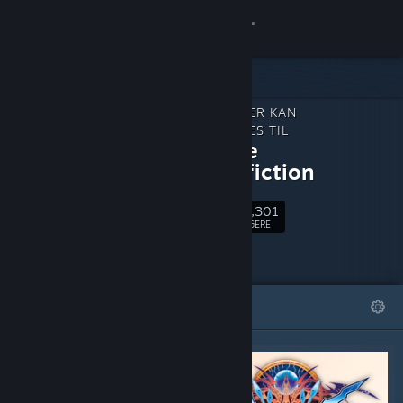
Log på
Butik
INDHOLD, DER KAN
Fællesskab
DOWNLOADES TIL
BlazBlue
Centralfiction
Om
40,301
Følg
Support
FØLGERE
Skift sprog
FREMHÆVEDE
LISTER
Hent Steam-mobilappen
Vis desktop-webside