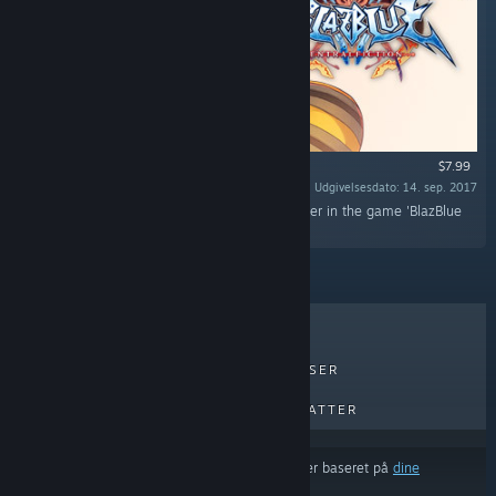
$7.99
Udgivelsesdato: 14. sep. 2017
“This DLC will add 'Jubei' as a playable character in the game 'BlazBlue
Centralfiction'.”
TOPSÆLLERTER
NYE UDGIVELSER
KOMMENDE UDGIVELSER
RABATTER
Resultaterne udelukker muligvis visse produkter baseret på
dine
indholds- eller sprogpræferencer