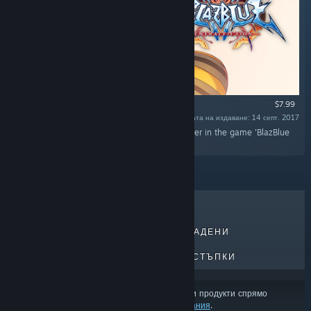
$7.99
Дата на издаване: 14 септ. 2017
„This DLC will add 'Jubei' as a playable character in the game 'BlazBlue
Centralfiction'.“
НАЙ-ПРОДАВАНИ
НОВОИЗДАДЕНИ
ПРЕДСТОЯЩИ ИЗДАНИЯ
ОТСТЪПКИ
Възможно е резултатите да изключват някои продукти спрямо
съдържанието или езиковите Ви предпочитания
.