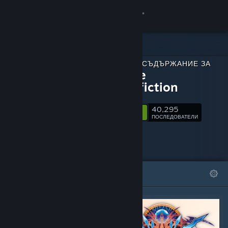
Вписване
Магазин
СВАЛЯЕМО СЪДЪРЖАНИЕ ЗА
Общност
BlazBlue
Centralfiction
Относно
40,295
Следване
ПОСЛЕДОВАТЕЛИ
Поддръжка
Смяна на езика
ОТЛИЧЕНИ
СПИСЪЦИ
Сдобийте се с мобилното Steam приложение
Преглед на сайта за настолни компютри