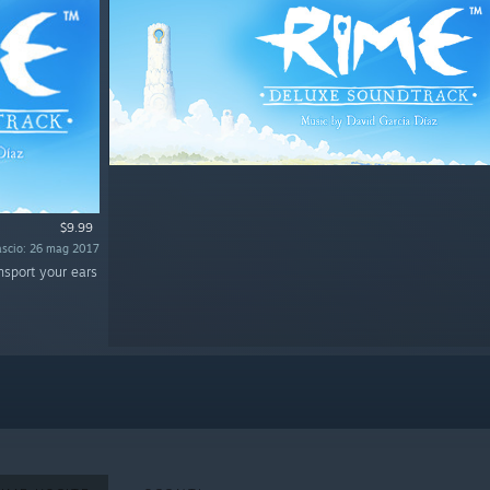
$9.99
lascio: 26 mag 2017
ansport your ears