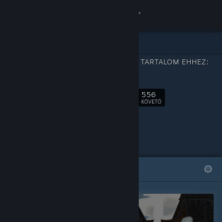
Bejelentkezés
Áruház
LETÖLTHETŐ TARTALOM EHHEZ:
Közösség
Hero
556
Névjegy
Követés
KÖVETŐ
Támogatás
Nyelvváltás
KIEMELT
LISTÁK
A Steam mobilalkalmazás beszerzése
Asztali weboldalra váltás