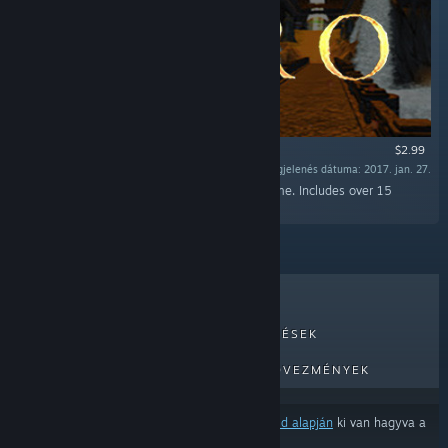
$2.99
Megjelenés dátuma: 2017. jan. 27.
„Buy and hear the entire soundtrack of the game. Includes over 15
tracks!”
LEGKELENDŐBB
ÚJ MEGJELENÉSEK
KÖZELGŐ MEGJELENÉSEK
KEDVEZMÉNYEK
Néhány termék a
tartalom- és nyelvbeállításaid alapján
ki van hagyva a
találatokból.