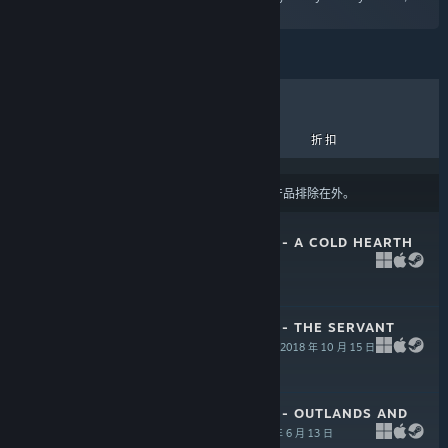
Cruel Keturah.”
热销商品
新品
即将推出
折扣
结果可能会根据您的
内容或语言偏好设置
将某些产品排除在外。
HAND OF FATE 2 - A COLD HEARTH
2018 年 12 月 12 日
$2.99
HAND OF FATE 2 - THE SERVANT
AND THE BEAST
2018 年 10 月 15 日
$6.99
HAND OF FATE 2 - OUTLANDS AND
OUTSIDERS
2018 年 6 月 13 日