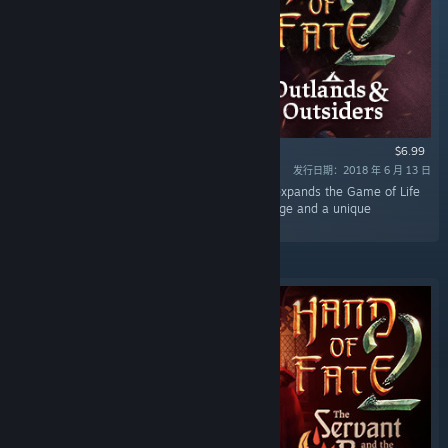
$6.99
发行日期：2018 年 6 月 13 日
“Hand of Fate 2: Outlands and Outsiders DLC expands the Game of Life
and Death with a brand new campaign challenge and a unique
companion character.”