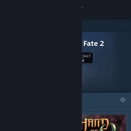
登录
商店
可下载内容
社区
Hand of Fate 2
60,947
关于
关注
关注者
客服
更改语言
精选
列表
获取 Steam 手机应用
查看桌面版网站