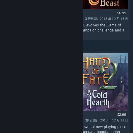
$6.99
发行日期：2018 年 10 月 15 日
“Hand of Fate 2: The Servant and the Beast DLC evolves the Game of
Life and Death once again with a brand new campaign challenge and a
unique companion character.”
$2.99
发行日期：2018 年 12 月 12 日
“Hand of Fate 2: A Cold Hearth DLC forges a powerful new playing piece
for use in the Game of Life and Death - the legendary bounty hunter,