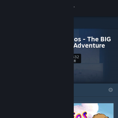
登录
商店
可下载内容
社区
Demetrios - The BIG
Cynical Adventure
关于
2,632
关注
关注者
客服
更改语言
精选
列表
获取 Steam 手机应用
查看桌面版网站