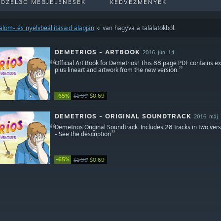
KÖZELGŐ MEGJELENÉSEK
KEDVEZMÉNYEK
talom- és nyelvbeállításaid alapján
ki van hagyva a találatokból.
DEMETRIOS - ARTBOOK
2016. jún. 14.
Official Art Book for Demetrios! This 88 page PDF contains e
plus lineart and artwork from the new version.
-65%
$1.99
$0.69
DEMETRIOS - ORIGINAL SOUNDTRACK
2016. máj. 
Demetrios Original Soundtrack. Includes 28 tracks in two ve
- See the description
-65%
$1.99
$0.69