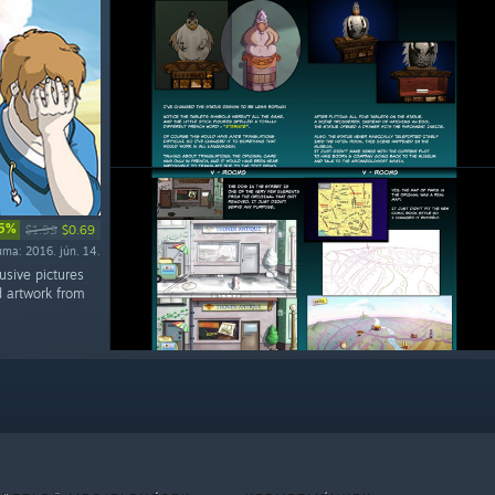
5%
$1.99
$0.69
ma: 2016. jún. 14.
usive pictures
d artwork from