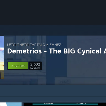
LETÖLTHETŐ TARTALOM EHHEZ:
Demetrios - The BIG Cynical
2,632
Követés
KÖVETŐ