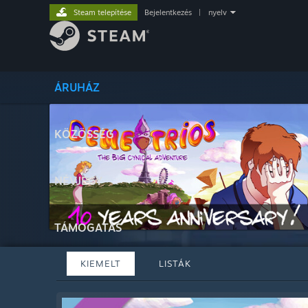
Steam telepítése
Bejelentkezés
|
nyelv
ÁRUHÁZ
KÖZÖSSÉG
NÉVJEGY
TÁMOGATÁS
KIEMELT
LISTÁK