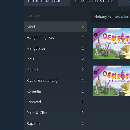
LEGKELENDŐBB
ÚJ MEGJELENÉSEK
SZŰRÉS:
Néhány termék a
tar
Mind
2
Hangfeldolgozás
1
Hangulatos
1
Indie
2
Kaland
2
Kiváló zenei anyag
1
Komédia
1
Könnyed
1
Point & Click
2
Rajzfilm
1