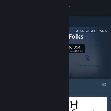
Iniciar sesión
Tienda
CONTENIDO DESCARGABLE PARA
Comunidad
Hidden Folks
30,864
Acerca de
Seguir
SEGUIDORES
Soporte
Cambiar idioma
DESTACADOS
LISTAS
Obtener la aplicación de Steam Mobile
Ver versión clásica