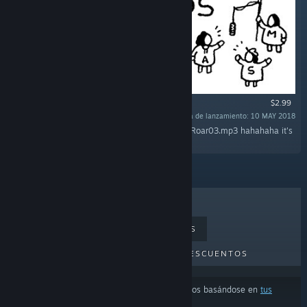
$2.99
Fecha de lanzamiento: 10 MAY 2018
"71 of your favorite mouth sounds! Check out Roar03.mp3 hahahaha it's
so good"
LO MÁS VENDIDO
NOVEDADES
PRÓXIMOS LANZAMIENTOS
DESCUENTOS
Los resultados pueden excluir algunos productos basándose en
tus
preferencias de idioma o contenido