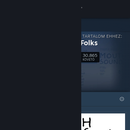
Bejelentkezés
Áruház
LETÖLTHETŐ TARTALOM EHHEZ:
Közösség
Hidden Folks
30,865
Névjegy
Követés
KÖVETŐ
Támogatás
Nyelvváltás
KIEMELT
LISTÁK
A Steam mobilalkalmazás beszerzése
Asztali weboldalra váltás