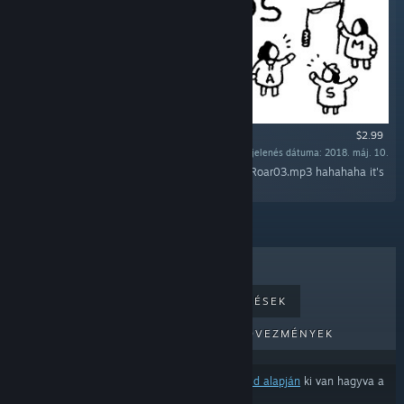
$2.99
Megjelenés dátuma: 2018. máj. 10.
„71 of your favorite mouth sounds! Check out Roar03.mp3 hahahaha it's
so good”
LEGKELENDŐBB
ÚJ MEGJELENÉSEK
KÖZELGŐ MEGJELENÉSEK
KEDVEZMÉNYEK
Néhány termék a
tartalom- és nyelvbeállításaid alapján
ki van hagyva a
találatokból.