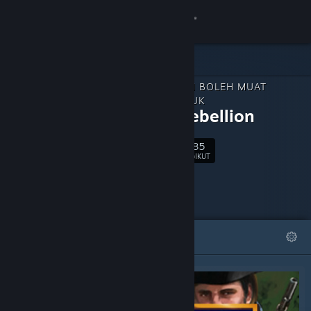
Sign in
Gedung
KANDUNGAN BOLEH MUAT
Komuniti
TURUN UNTUK
1775: Rebellion
Tentang
1,085
Ikut
PENGIKUT
Sokongan
Ubah bahasa
DITAMPILKAN
SENARAI
Dapatkan Steam Mobile App
Lihat laman web desktop