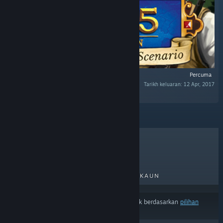
Percuma
Tarikh keluaran: 12 Apr, 2017
“Additional scenario for 1775: Rebellion.”
TERLARIS
KELUARAN BAHARU
KELUARAN AKAN DATANG
DISKAUN
Hasil mungkin tidak termasuk beberapa produk berdasarkan
pilihan
kandungan atau bahasa
anda