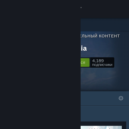
Войти
Магазин
ДОПОЛНИТЕЛЬНЫЙ КОНТЕНТ
Сообщество
ДЛЯ
Harmonia
Информация
4,189
Подписаться
ПОДПИСЧИКИ
Поддержка
Изменить язык
ИЗБРАННОЕ
СПИСКИ
Скачать мобильное приложение Steam
Полная версия
Избранное