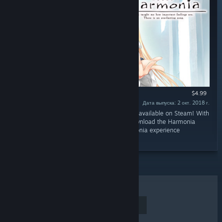
$4.99
Дата выпуска: 2 окт. 2018 г.
«The original soundtrack of Harmonia is now available on Steam! With
17 tracks in both FLAC and MP3 formats, download the Harmonia
Original Soundtrack now to relive your Harmonia experience
anywhere!»
ЛИДЕРЫ ПРОДАЖ
НОВИНКИ