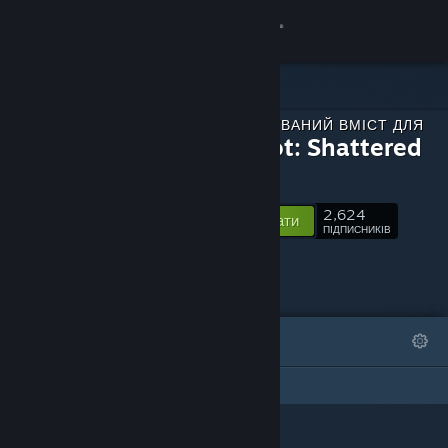
Увійти
Крамниця
ЗАВАНТАЖУВАНИЙ ВМІСТ ДЛЯ
Спільнота
Dungelot: Shattered
Lands
Інформація
2,624
Відстежувати
ПІДПИСНИКІВ
Підтримка
Змінити мову
ВІДІБРАНЕ
СПИСКИ
Завантажити мобільний застосунок Steam
Ця сторінка DLC не має жодних списків
Переглянути повну версію