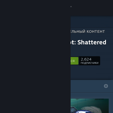
Войти
Магазин
ДОПОЛНИТЕЛЬНЫЙ КОНТЕНТ
Сообщество
ДЛЯ
Dungelot: Shattered
Lands
Информация
2,624
Подписаться
Поддержка
ПОДПИСЧИКИ
Изменить язык
ИЗБРАННОЕ
СПИСКИ
Скачать мобильное приложение Steam
Полная версия