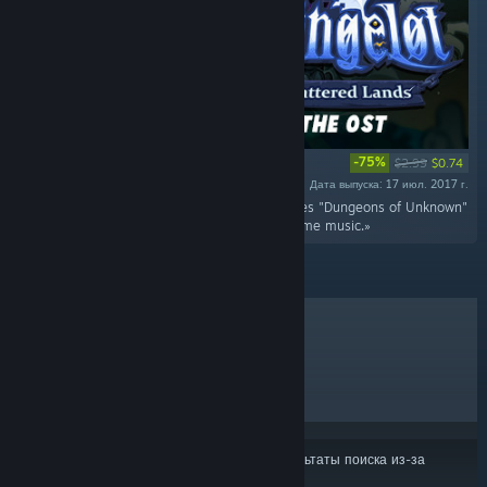
-75%
$2.99
$0.74
Дата выпуска: 17 июл. 2017 г.
«The chilling Dungelot: Shattered Lands features "Dungeons of Unknown"
track and 2 remixes, alongside all of the in-game music.»
ЛИДЕРЫ ПРОДАЖ
НОВИНКИ
СКОРО ВЫЙДУТ
СКИДКИ
Некоторые продукты могли не войти в результаты поиска из-за
ваших настроек контента или языка