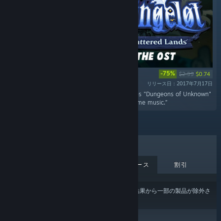
-75%
$2.99
$0.74
リリース日：2017年7月17日
“The chilling Dungelot: Shattered Lands features "Dungeons of Unknown"
track and 2 remixes, alongside all of the in-game music.”
売上上位
新作
近日中リリース
割引
あなたのコンテンツまたは言語の設定
により、結果から一部の製品が除外さ
れている場合があります。