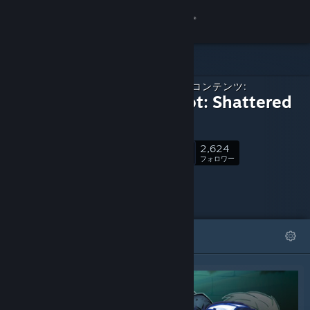
サインイン
ストア
ダウンロードコンテンツ:
コミュニティ
Dungelot: Shattered
Lands
詳細
2,624
フォロー
フォロワー
サポート
言語を変更
おすすめ
リスト
Steamモバイルアプリを入手
デスクトップウェブサイトを表示