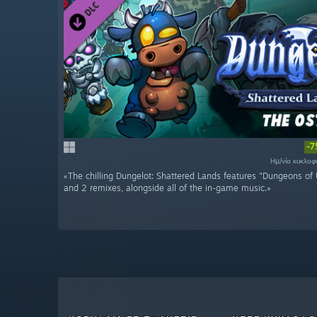
-
Ημ/νία κυκλοφ
«The chilling Dungelot: Shattered Lands features "Dungeons of
and 2 remixes, alongside all of the in-game music.»