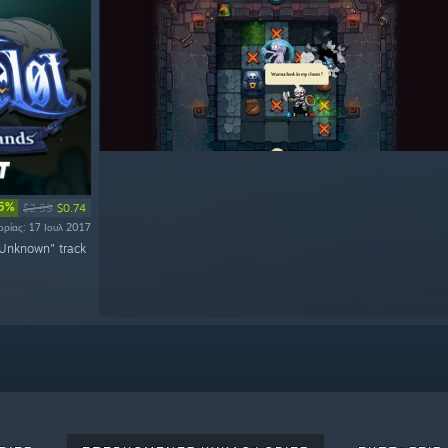
75%
$2.99
$0.74
ορίας: 17 Ιουλ 2017
 Unknown" track