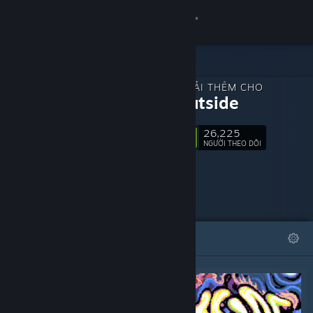
Đăng nhập
Cửa hàng
NỘI DUNG TẢI THÊM CHO
Cộng đồng
Look Outside
26,225
Thông tin
Theo dõi
NGƯỜI THEO DÕI
Hỗ trợ
Thay đổi ngôn ngữ
TIÊU BIỂU
DANH SÁCH
Cài ứng dụng Steam di động
Xem web cho desktop