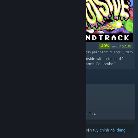
-40%
$3.99
$2.39
Ngày phát hành: 21 Thg03, 2025
“Immerse yourself in the dark world of Look Outside with a tense 42-
track score by composer Eric Shumaker and Francis Coulombe.”
BÁN CHẠY NHẤT
MỚI RA MẮT
PHÁT HÀNH SẮP RA MẮT
GIẢM GIÁ
Kết quả có thể loại trừ một số sản phẩm dựa trên
tùy chỉnh nội dung
hoặc ngôn ngữ của bạn