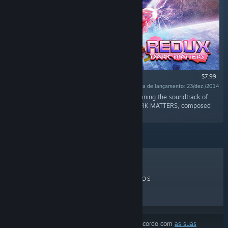
$7.99
Data de lançamento: 23/dez./2014
"This is the originally HUCAST 4 CD-Box containing the soundtrack of
DUX, DUX 1.5, the EXTRA-CD and REDUX: DARK MATTERS, composed
by Andre Neuman feat. Chris Huelsbeck"
MAIS VENDIDOS
LANÇAMENTOS
EM BREVE
DESCONTOS
Os resultados ignoraram alguns produtos de acordo com
as suas