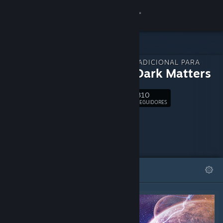
Iniciar sessão
Loja
CONTEÚDO ADICIONAL PARA
Comunidade
Redux: Dark Matters
310
Sobre
Seguir
SEGUIDORES
Suporte
Alterar idioma
DESTAQUES
LISTAS
Baixe o aplicativo móvel do Steam
Ver versão para computadores