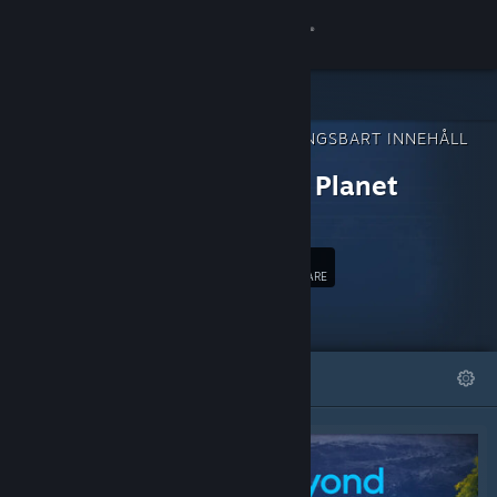
Logga in
Butik
NEDLADDNINGSBART INNEHÅLL
Gemenskap
FÖR
Fantasy Planet
Painter
Om
47
Följ
Support
FÖLJARE
Byt språk
I FOKUS
LISTOR
Skaffa Steams mobilapp
Se skrivbordswebbplats