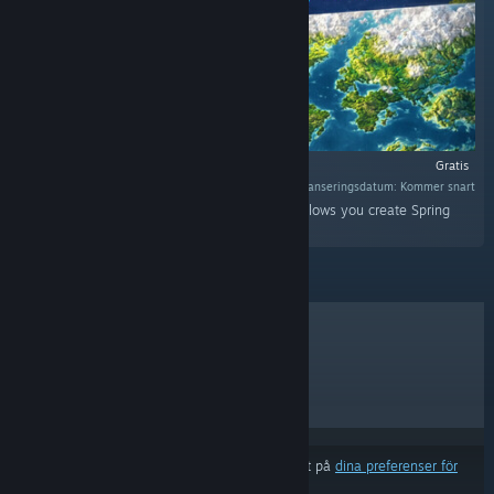
Gratis
Lanseringsdatum: Kommer snart
“World to Beyond is a standalone utility that allows you create Spring
RTS maps for BAR (Beyond All Reason).”
BÄSTSÄLJARE
NYA SLÄPP
KOMMANDE SLÄPP
RABATTER
Resultat kan exkludera vissa produkter baserat på
dina preferenser för
innehåll eller språk