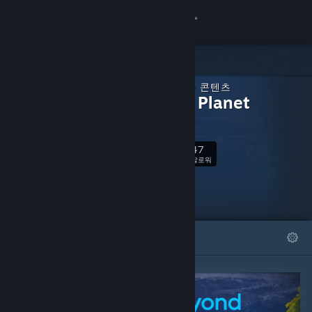
로그인
상점
다운로드 가능 콘텐츠
커뮤니티
Fantasy Planet
Painter
정보
47
팔로우
팔로워
지원
언어 변경
특집
목록
Steam 모바일 앱 다운로드
PC 웹사이트 보기