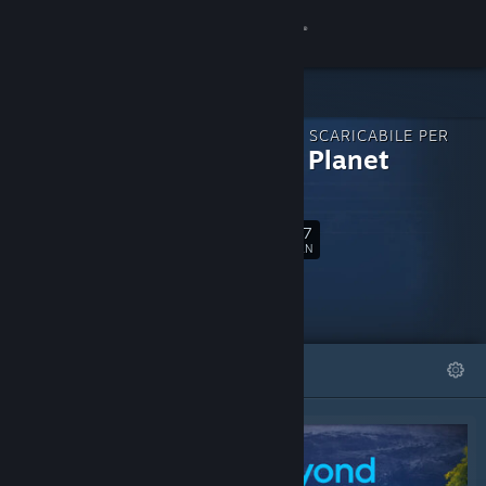
Accedi
Negozio
CONTENUTO SCARICABILE PER
Comunità
Fantasy Planet
Painter
Informazioni
47
Segui
FAN
Assistenza
Cambia la lingua
IN EVIDENZA
LISTE
Ottieni l'app mobile di Steam
Visualizza il sito web per desktop