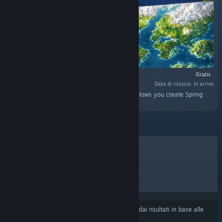
Gratis
Data di rilascio: In arrivo
"World to Beyond is a standalone utility that allows you create Spring
RTS maps for BAR (Beyond All Reason)."
I PIÙ VENDUTI
NUOVE USCITE
PROSSIME USCITE
SCONTI
Alcuni prodotti potrebbero essere stati esclusi dai risultati in base alle
tue preferenze di contenuti o lingua
.