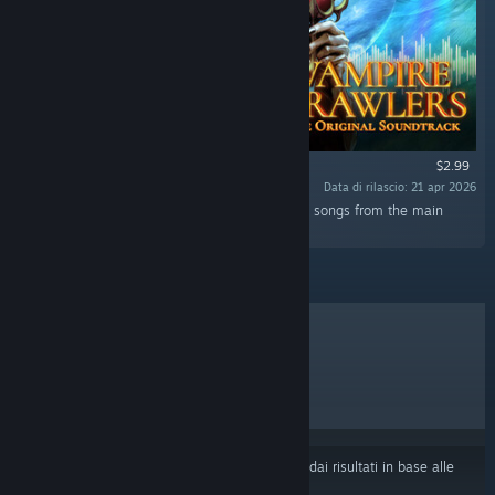
$2.99
Data di rilascio: 21 apr 2026
"The Vampire Crawlers Soundtrack contains 31 songs from the main
game, with over 1hr of MP3/FLAC files."
I PIÙ VENDUTI
NUOVE USCITE
PROSSIME USCITE
SCONTI
Alcuni prodotti potrebbero essere stati esclusi dai risultati in base alle
tue preferenze di contenuti o lingua
.