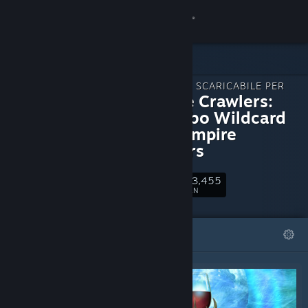
Accedi
Negozio
CONTENUTO SCARICABILE PER
Comunità
Vampire Crawlers:
The Turbo Wildcard
from Vampire
Informazioni
Survivors
Assistenza
43,455
Segui
FAN
Cambia la lingua
IN EVIDENZA
LISTE
Ottieni l'app mobile di Steam
Visualizza il sito web per desktop