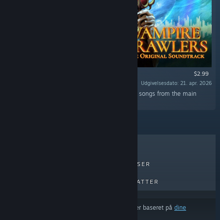
$2.99
Udgivelsesdato: 21. apr. 2026
“The Vampire Crawlers Soundtrack contains 31 songs from the main
game, with over 1hr of MP3/FLAC files.”
TOPSÆLLERTER
NYE UDGIVELSER
KOMMENDE UDGIVELSER
RABATTER
Resultaterne udelukker muligvis visse produkter baseret på
dine
indholds- eller sprogpræferencer