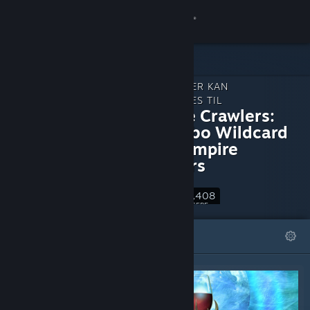
Log på
Butik
INDHOLD, DER KAN
Fællesskab
DOWNLOADES TIL
Vampire Crawlers:
The Turbo Wildcard
Om
from Vampire
Survivors
Support
43,408
Følg
FØLGERE
Skift sprog
FREMHÆVEDE
LISTER
Hent Steam-mobilappen
Vis desktop-webside