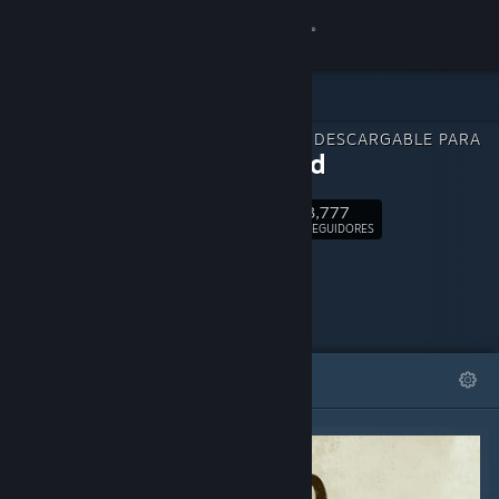
Iniciar sesión
Tienda
CONTENIDO DESCARGABLE PARA
Comunidad
Relooted
3,777
Acerca de
Seguir
SEGUIDORES
Soporte
Cambiar idioma
DESTACADOS
LISTAS
Descargar Steam Mobile
Ver versión clásica