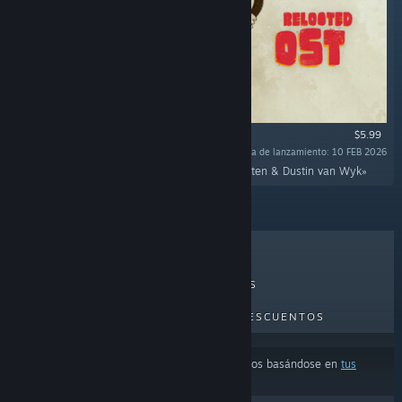
$5.99
Fecha de lanzamiento: 10 FEB 2026
«The official Relooted soundtrack by Nick Horsten & Dustin van Wyk»
LO MÁS VENDIDO
NOVEDADES
PRÓXIMOS LANZAMIENTOS
DESCUENTOS
Los resultados pueden excluir algunos productos basándose en
tus
preferencias de idioma o contenido