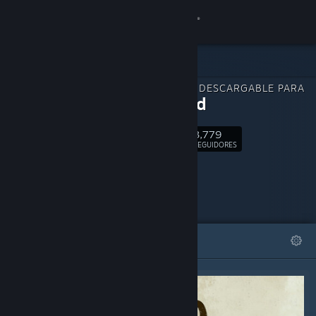
Iniciar sesión
Tienda
CONTENIDO DESCARGABLE PARA
Comunidad
Relooted
3,779
Acerca de
Seguir
SEGUIDORES
Soporte
Cambiar idioma
DESTACADOS
LISTAS
Obtener la aplicación de Steam Mobile
Ver versión clásica