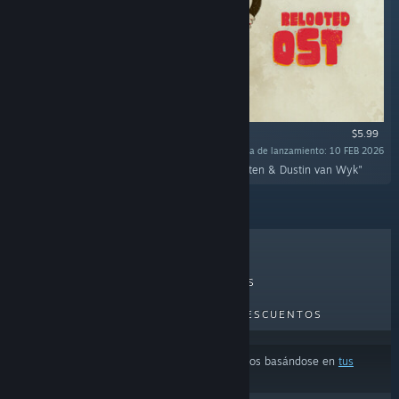
$5.99
Fecha de lanzamiento: 10 FEB 2026
"The official Relooted soundtrack by Nick Horsten & Dustin van Wyk"
LO MÁS VENDIDO
NOVEDADES
PRÓXIMOS LANZAMIENTOS
DESCUENTOS
Los resultados pueden excluir algunos productos basándose en
tus
preferencias de idioma o contenido