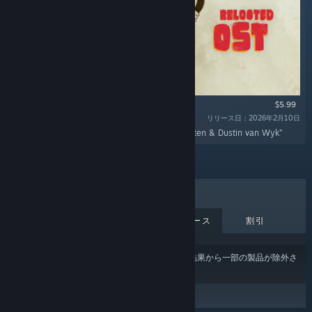
$5.99
リリース日：2026年2月10日
“The official Relooted soundtrack by Nick Horsten & Dustin van Wyk”
売上上位
新作
近日中リリース
割引
あなたのコンテンツまたは言語の設定
により、結果から一部の製品が除外さ
れている場合があります。