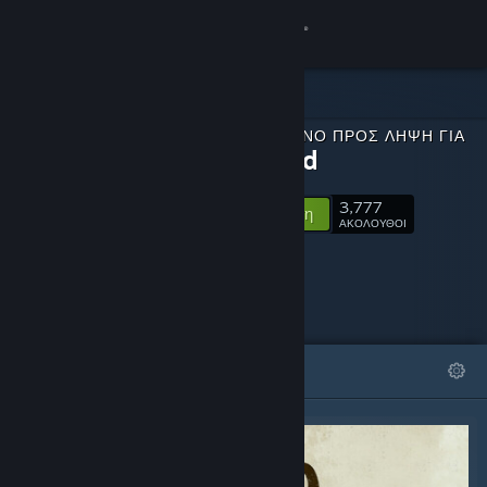
Σύνδεση
Κατάστημα
ΠΕΡΙΕΧΌΜΕΝΟ ΠΡΟΣ ΛΉΨΗ ΓΙΑ
Κοινότητα
Relooted
3,777
Σχετικά
Ακολούθηση
ΑΚΟΛΟΥΘΟΙ
Υποστήριξη
Αλλαγή γλώσσας
ΠΡΟΒΑΛΛΌΜΕΝΑ
ΛΊΣΤΕΣ
Αποκτήστε την εφαρμογή Steam για κινητές συσκευές
Προβολή ιστοσελίδας για υπολογιστές