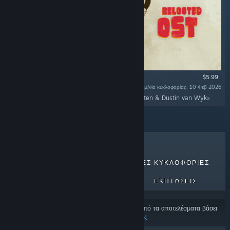
$5.99
Ημ/νία κυκλοφορίας: 10 Φεβ 2026
«The official Relooted soundtrack by Nick Horsten & Dustin van Wyk»
ΚΟΡΥΦΑΊΑ ΣΕ ΠΩΛΉΣΕΙΣ
ΝΈΕΣ ΚΥΚΛΟΦΟΡΊΕΣ
ΕΠΕΡΧΌΜΕΝΕΣ ΚΥΚΛΟΦΟΡΊΕΣ
ΕΚΠΤΏΣΕΙΣ
Ορισμένα προϊόντα μπορεί να έχουν εξαιρεθεί από τα αποτελέσματα βάσει
των
προτιμήσεων περιεχομένου και γλώσσας σας