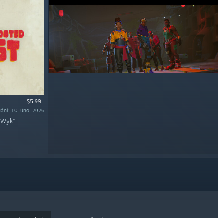
$5.99
ání: 10. úno. 2026
n Wyk“