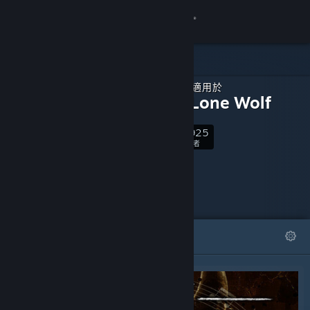
登入
商店
可下載內容，適用於
社群
Bendy: Lone Wolf
4,925
關於
關注
關注者
客服
變更語言
精選
清單
取得 Steam 行動應用程式
檢視電腦版網頁