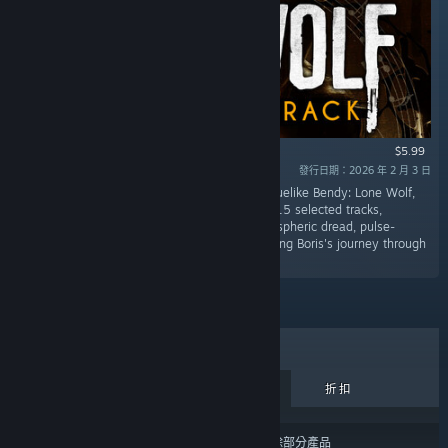
$5.99
發行日期：2026 年 2 月 3 日
「The official soundtrack to survival horror roguelike Bendy: Lone Wolf,
where players endure the inky abyss through 15 selected tracks,
capturing intense survival moments with atmospheric dread, pulse-
pounding pursuits, and haunting themes retelling Boris's journey through
Joey Drew Studios.」
暢銷商品
新推出
即將發行
折扣
搜尋結果可能會根據您的
內容或語言偏好設定
排除部分產品