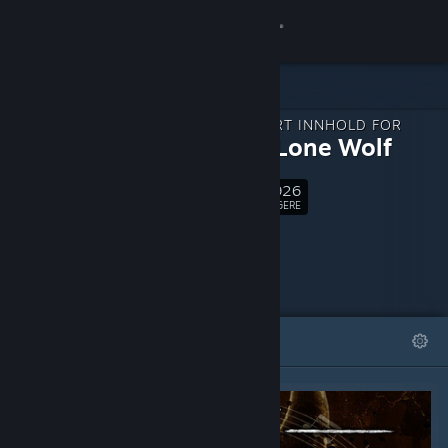
Logg inn
Butikk
NEDLASTBART INNHOLD FOR
Samfunn
Bendy: Lone Wolf
4,926
Om
Følg
FØLGERE
Kundestøtte
Bytt språk
FREMHEVET
LISTER
Skaff deg Steam-appen på mobil
Vis skrivebordsversjon