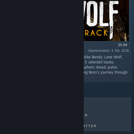
$5.99
Utgivelsesdato: 3. feb. 2026
«The official soundtrack to survival horror roguelike Bendy: Lone Wolf,
where players endure the inky abyss through 15 selected tracks,
capturing intense survival moments with atmospheric dread, pulse-
pounding pursuits, and haunting themes retelling Boris's journey through
Joey Drew Studios.»
BESTSELGERE
NYE UTGIVELSER
KOMMENDE UTGIVELSER
RABATTER