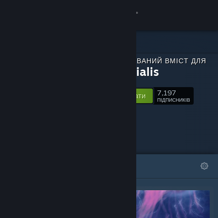
Увійти
Крамниця
ЗАВАНТАЖУВАНИЙ ВМІСТ ДЛЯ
Спільнота
Primordialis
7,197
Інформація
Відстежувати
ПІДПИСНИКІВ
Підтримка
Змінити мову
ВІДІБРАНЕ
СПИСКИ
Завантажити мобільний застосунок Steam
Переглянути повну версію