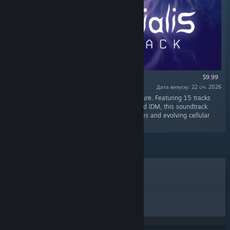
$9.99
Дата випуску: 22 січ. 2026
«Original Soundtrack for Primordialis by Phrakture. Featuring 15 tracks
blending ambient drones, atmospheric DnB, and IDM, this soundtrack
captures the game’s organic underwater biomes and evolving cellular
atmosphere.»
ХІТИ ПРОДАЖУ
НОВИНКИ
МАЙБУТНІ РЕЛІЗИ
ЗНИЖКИ