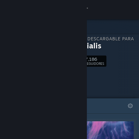
Iniciar sesión
Tienda
CONTENIDO DESCARGABLE PARA
Comunidad
Primordialis
7,186
Acerca de
Seguir
SEGUIDORES
Soporte
Cambiar idioma
DESTACADOS
LISTAS
Descargar Steam Mobile
Ver versión clásica