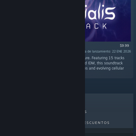
$9.99
Fecha de lanzamiento: 22 ENE 2026
«Original Soundtrack for Primordialis by Phrakture. Featuring 15 tracks
blending ambient drones, atmospheric DnB, and IDM, this soundtrack
captures the game’s organic underwater biomes and evolving cellular
atmosphere.»
LO MÁS VENDIDO
NOVEDADES
PRÓXIMOS LANZAMIENTOS
DESCUENTOS