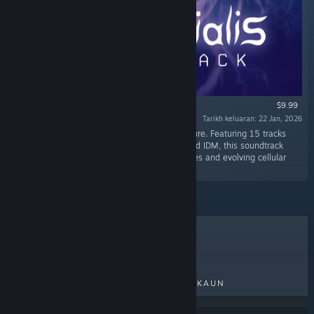
$9.99
Tarikh keluaran: 22 Jan, 2026
“Original Soundtrack for Primordialis by Phrakture. Featuring 15 tracks
blending ambient drones, atmospheric DnB, and IDM, this soundtrack
captures the game’s organic underwater biomes and evolving cellular
atmosphere.”
TERLARIS
KELUARAN BAHARU
KELUARAN AKAN DATANG
DISKAUN