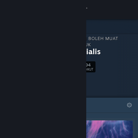
Sign in
Gedung
KANDUNGAN BOLEH MUAT
Komuniti
TURUN UNTUK
Primordialis
Tentang
7,194
Ikut
PENGIKUT
Sokongan
Ubah bahasa
DITAMPILKAN
SENARAI
Dapatkan Steam Mobile App
Lihat laman web desktop