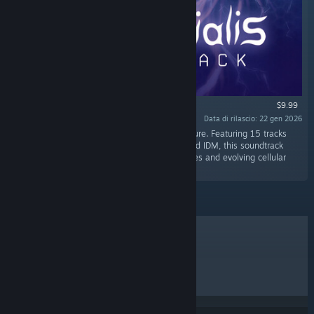
$9.99
Data di rilascio: 22 gen 2026
"Original Soundtrack for Primordialis by Phrakture. Featuring 15 tracks
blending ambient drones, atmospheric DnB, and IDM, this soundtrack
captures the game’s organic underwater biomes and evolving cellular
atmosphere."
I PIÙ VENDUTI
NUOVE USCITE
PROSSIME USCITE
SCONTI