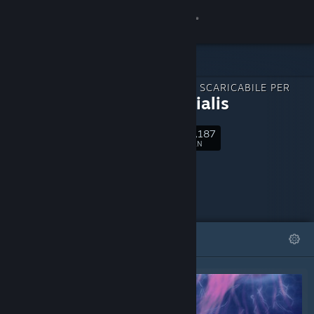
Accedi
Negozio
CONTENUTO SCARICABILE PER
Comunità
Primordialis
7,187
Informazioni
Segui
FAN
Assistenza
Cambia la lingua
IN EVIDENZA
LISTE
Ottieni l'app mobile di Steam
Visualizza il sito web per desktop