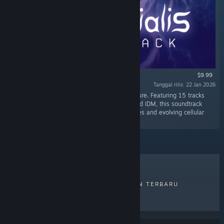
$9.99
Tanggal rilis: 22 Jan 2026
"Original Soundtrack for Primordialis by Phrakture. Featuring 15 tracks
blending ambient drones, atmospheric DnB, and IDM, this soundtrack
captures the game’s organic underwater biomes and evolving cellular
atmosphere."
PENJUALAN TERLARIS
RILISAN TERBARU
RILISAN MENDATANG
DISKON