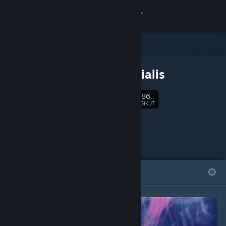
Login
Toko
DLC UNTUK
Komunitas
Primordialis
7,186
Tentang
Ikuti
PENGIKUT
Bantuan
Ubah bahasa
DIFITURKAN
DAFTAR
Dapatkan Aplikasi Seluler Steam
Lihat situs web desktop