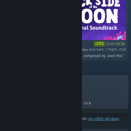
-25%
$4.99
$3.74
Ngày phát hành: 7 Thg05, 2026
“The full soundtrack for Duck Side of the Moon, composed by Joost Rol.”
BÁN CHẠY NHẤT
MỚI RA MẮT
PHÁT HÀNH SẮP RA MẮT
GIẢM GIÁ
Kết quả có thể loại trừ một số sản phẩm dựa trên
tùy chỉnh nội dung
hoặc ngôn ngữ của bạn