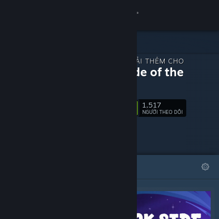
Đăng nhập
Cửa hàng
NỘI DUNG TẢI THÊM CHO
Cộng đồng
Duck Side of the
Moon
Thông tin
1,517
Theo dõi
NGƯỜI THEO DÕI
Hỗ trợ
Thay đổi ngôn ngữ
TIÊU BIỂU
DANH SÁCH
Cài ứng dụng Steam di động
Xem web cho desktop