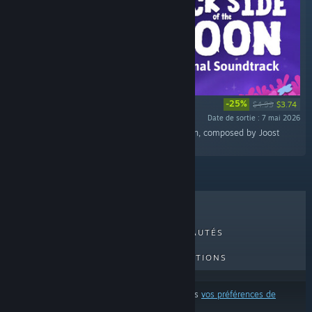
-25%
$4.99
$3.74
Date de sortie : 7 mai 2026
« The full soundtrack for Duck Side of the Moon, composed by Joost
Rol. »
MEILLEURES VENTES
NOUVEAUTÉS
PROCHAINES SORTIES
PROMOTIONS
Ces résultats excluent certains produits d'après
vos préférences de
contenu ou de langue