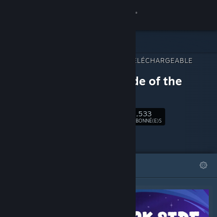
Se connecter
Magasin
CONTENU TÉLÉCHARGEABLE
Communauté
POUR
Duck Side of the
Moon
À propos
1,533
Suivre
Support
ABONNÉ(E)S
Changer la langue
À LA UNE
LISTES
Télécharger l'application mobile Steam
Voir version ordi. du site