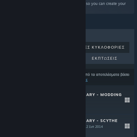
Anniversary. This will also download the editor so you can create your
own mods.»
ΚΟΡΥΦΑΊΑ ΣΕ ΠΩΛΉΣΕΙΣ
ΝΈΕΣ ΚΥΚΛΟΦΟΡΊΕΣ
ΕΠΕΡΧΌΜΕΝΕΣ ΚΥΚΛΟΦΟΡΊΕΣ
ΕΚΠΤΏΣΕΙΣ
Ορισμένα προϊόντα μπορεί να έχουν εξαιρεθεί από τα αποτελέσματα βάσει
των
προτιμήσεων περιεχομένου και γλώσσας σας
FABLE ANNIVERSARY - MODDING
DLC
12 Σεπ 2014
Δωρεάν
FABLE ANNIVERSARY - SCYTHE
CONTENT PACK
12 Σεπ 2014
$9.99