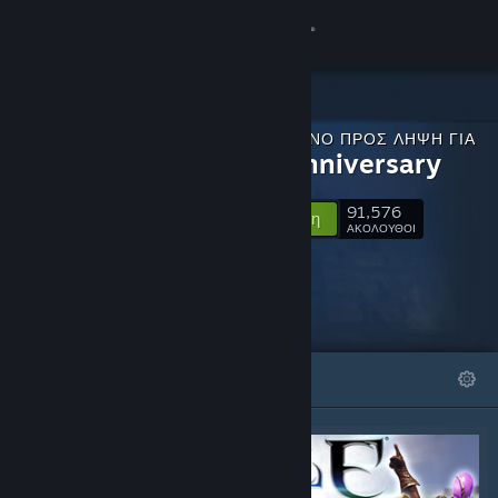
Σύνδεση
Κατάστημα
ΠΕΡΙΕΧΌΜΕΝΟ ΠΡΟΣ ΛΉΨΗ ΓΙΑ
Κοινότητα
Fable Anniversary
91,576
Σχετικά
Ακολούθηση
ΑΚΟΛΟΥΘΟΙ
Υποστήριξη
Αλλαγή γλώσσας
ΠΡΟΒΑΛΛΌΜΕΝΑ
ΛΊΣΤΕΣ
Αποκτήστε την εφαρμογή Steam για κινητές συσκευές
Προβολή ιστοσελίδας για υπολογιστές