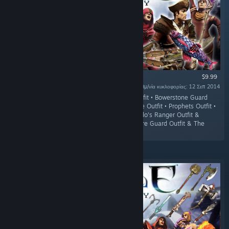
$9.99
Ημ/νία κυκλοφορίας: 12 Σεπ 2014
«This pack contains the following; • Scythe Outfit • Bowerstone Guard
Outfit • Knothole Glade Guard Outfit • Graduate Outfit • Prophets Outfit •
N.W.A. Staff • The Headbanger Weapon • Apollo's Ranger Outfit &
Weapon • Peirates Outfit & Weapon • Snowspire Guard Outfit & The
Jackarse...»