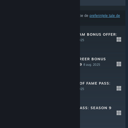
LANSĂRI VIITOARE
REDUCERI
Rezultatele pot exclude unele produse în funcție de
preferințele tale de
limbă și conținut
.
NBA 2K25 MYTEAM BONUS OFFER:
SEASON 9
8 aug. 2025
$19.99
NBA 2K25 MYCAREER BONUS
OFFER: SEASON 9
8 aug. 2025
$19.99
NBA 2K25 HALL OF FAME PASS:
SEASON 9
8 aug. 2025
$19.99
NBA 2K25 PRO PASS: SEASON 9
8 aug. 2025
$9.99