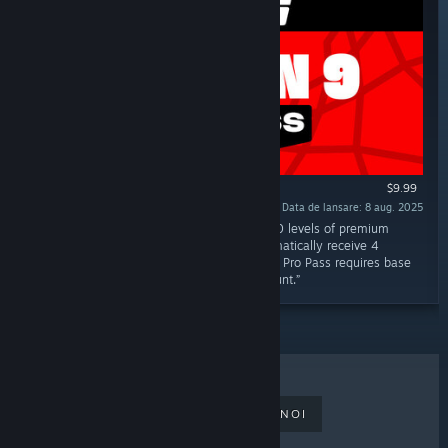
$9.99
Data de lansare: 8 aug. 2025
„The Pro Pass: Season 9 unlocks access to 40 levels of premium
rewards! Get the Pro Pass: Season 9 & automatically receive 4
additional Season Pass Rewards. *NBA 2K25 Pro Pass requires base
game, internet connection and NBA 2K Account.”
CELE MAI VÂNDUTE
LANSĂRI NOI