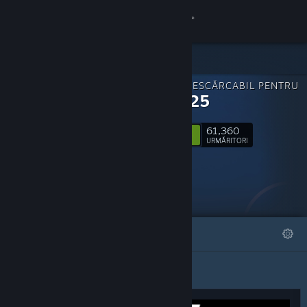
Conectează-te
Magazin
CONȚINUT DESCĂRCABIL PENTRU
Comunitate
NBA 2K25
61,360
Despre
Urmărește
URMĂRITORI
Asistență
Schimbă limba
DEOSEBITE
LISTE
Obține aplicația Steam pentru dispozitive mobile
Vezi site în versiunea pentru desktop
Evidențiat