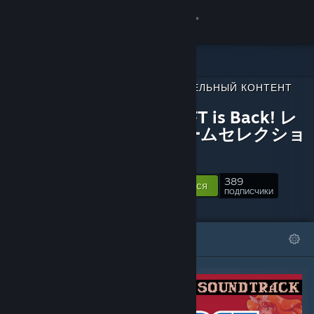
Войти
Магазин
ДОПОЛНИТЕЛЬНЫЙ КОНТЕНТ
Сообщество
ДЛЯ
SUNSOFT is Back! レ
トロゲームセレクショ
Информация
ン
Поддержка
389
Подписаться
ПОДПИСЧИКИ
Изменить язык
ИЗБРАННОЕ
СПИСКИ
Скачать мобильное приложение Steam
Полная версия