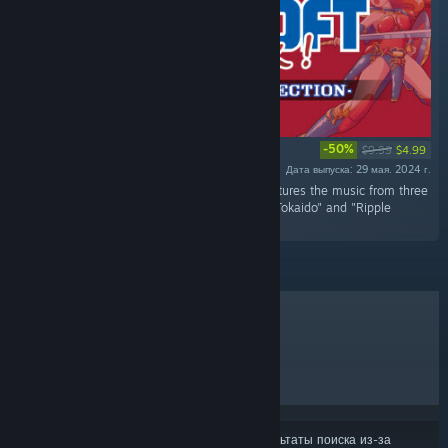
-50%
$9.99
$4.99
Дата выпуска: 29 мая. 2024 г.
«"SUNSOFT is Back! Retro Game Selection features the music from three
titles: "Wing of Madoola", "53 Stations of the Tokaido" and "Ripple
Island".»
ЛИДЕРЫ ПРОДАЖ
НОВИНКИ
СКОРО ВЫЙДУТ
СКИДКИ
Некоторые продукты могли не войти в результаты поиска из-за