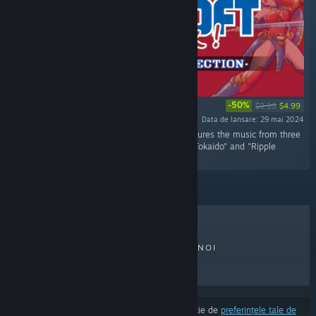
-50%
$9.99
$4.99
Data de lansare: 29 mai 2024
„"SUNSOFT is Back! Retro Game Selection features the music from three
titles: "Wing of Madoola", "53 Stations of the Tokaido" and "Ripple
Island".”
CELE MAI VÂNDUTE
LANSĂRI NOI
LANSĂRI VIITOARE
REDUCERI
Rezultatele pot exclude unele produse în funcție de
preferințele tale de