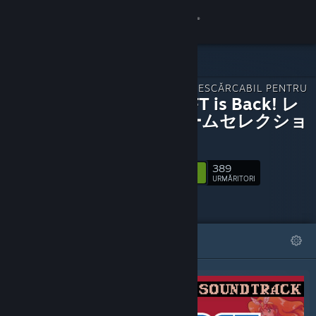
Conectează-te
Magazin
CONȚINUT DESCĂRCABIL PENTRU
Comunitate
SUNSOFT is Back! レ
トロゲームセレクショ
ン
Despre
389
Urmărește
Asistență
URMĂRITORI
Schimbă limba
DEOSEBITE
LISTE
Obține aplicația Steam pentru dispozitive mobile
Vezi site în versiunea pentru desktop