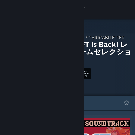
Accedi
Negozio
CONTENUTO SCARICABILE PER
Comunità
SUNSOFT is Back! レ
トロゲームセレクショ
ン
Informazioni
389
Segui
Assistenza
FAN
Cambia la lingua
IN EVIDENZA
LISTE
Ottieni l'app mobile di Steam
Visualizza il sito web per desktop