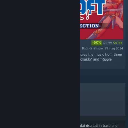
-50%
$9.99
$4.99
Data di rilascio: 29 mag 2024
""SUNSOFT is Back! Retro Game Selection features the music from three
titles: "Wing of Madoola", "53 Stations of the Tokaido" and "Ripple
Island"."
I PIÙ VENDUTI
NUOVE USCITE
PROSSIME USCITE
SCONTI
Alcuni prodotti potrebbero essere stati esclusi dai risultati in base alle